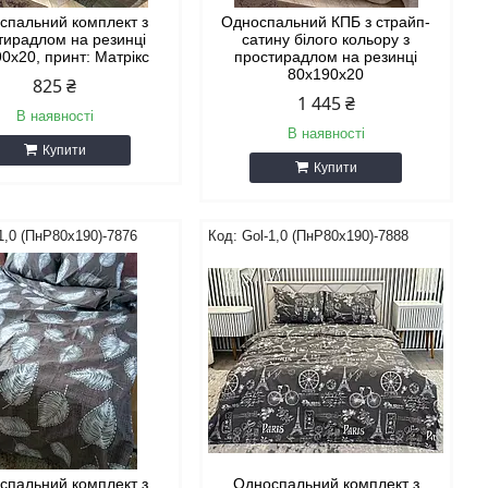
спальний комплект з
Односпальний КПБ з страйп-
тирадлом на резинці
сатину білого кольору з
0х20, принт: Матрікс
простирадлом на резинці
80х190х20
825 ₴
1 445 ₴
В наявності
В наявності
Купити
Купити
1,0 (ПнР80х190)-7876
Gol-1,0 (ПнР80х190)-7888
спальний комплект з
Односпальний комплект з