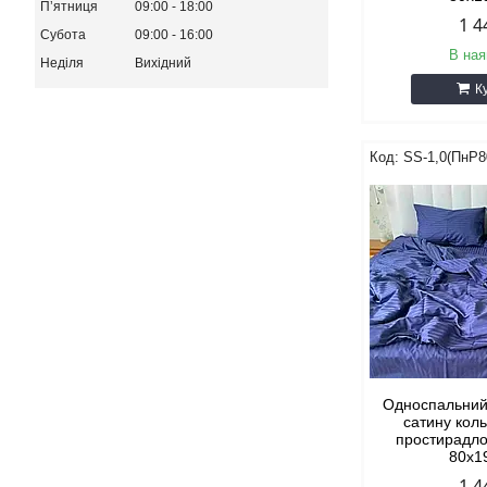
Пʼятниця
09:00
18:00
1 4
Субота
09:00
16:00
В ная
Неділя
Вихідний
К
SS-1,0(ПнР8
Односпальний
сатину коль
простирадло
80х1
1 4