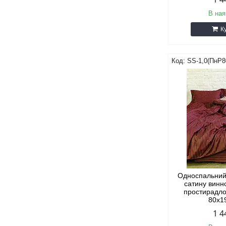
В ная
К
SS-1,0(ПнР8
Односпальний
сатину винн
простирадло
80х1
1 4