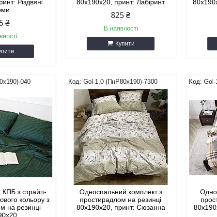
ринт: Різдвяні
80х190х20, принт: Лабіринт
80х190х
оми
825 ₴
5 ₴
В наявності
вності
Купити
упити
0х190)-040
Gol-1,0 (ПнР80х190)-7300
Gol-
 КПБ з страйп-
Односпальний комплект з
Одно
ового кольору з
простирадлом на резинці
прос
м на резинці
80х190х20, принт: Сюзанна
80х190
90х20