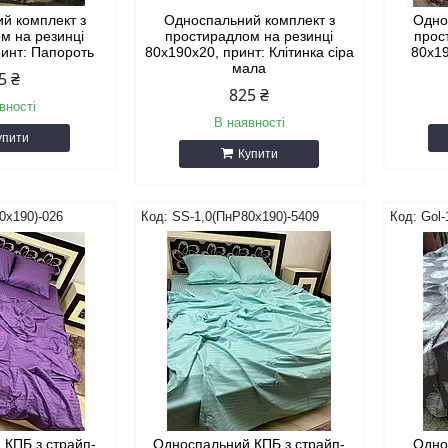
й комплект з
Односпальний комплект з
Одно
м на резинці
простирадлом на резинці
прос
ринт: Папороть
80х190х20, принт: Клітинка сіра
80х19
мала
5 ₴
825 ₴
вності
В наявності
упити
Купити
0х190)-026
SS-1,0(ПнР80х190)-5409
Gol-
 КПБ з страйп-
Односпальний КПБ з страйп-
Одно