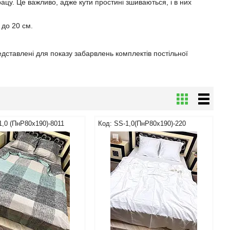
рацу. Це важливо, адже кути простині зшиваються, і в них
 до 20 см.
едставлені для показу забарвлень комплектів постільної
1,0 (ПнР80х190)-8011
SS-1,0(ПнР80х190)-220