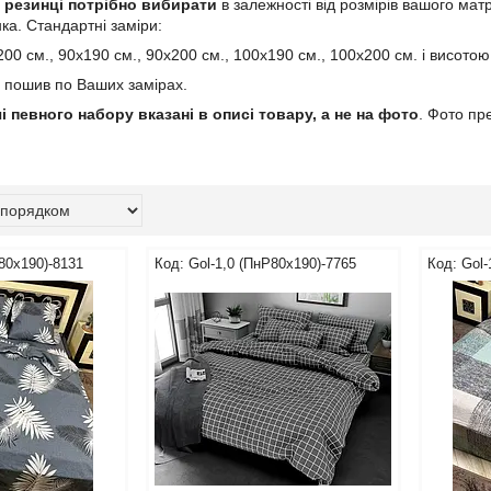
 резинці потрібно вибирати
в залежності від розмірів вашого мат
ка. Стандартні заміри:
200 см., 90х190 см., 90х200 см., 100х190 см., 100х200 см. і висотою
 пошив по Ваших замірах.
і певного набору вказані в описі товару, а не на фото
. Фото пр
80х190)-8131
Gol-1,0 (ПнР80х190)-7765
Gol-