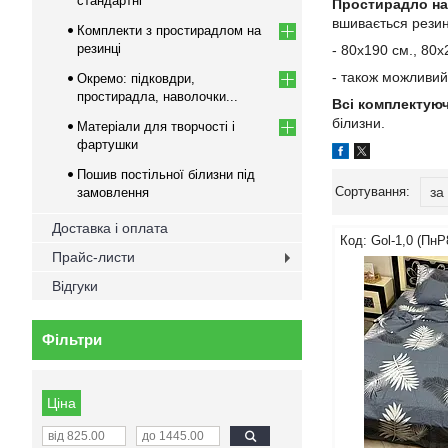
стандартні
Простирадло на
вшивається резин
Комплекти з простирадлом на
резинці
- 80х190 см., 80х
- також можливий
Окремо: підковдри,
простирадла, наволочки...
Всі комплектуюч
білизни.
Матеріали для творчості і
фартушки
Пошив постільної білизни під
замовлення
Доставка і оплата
Gol-1,0 (ПнР
Прайс-листи
Відгуки
Фільтри
Ціна