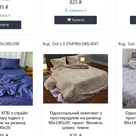
825 ₴
45 ₴
В наявності
вності
Купити
упити
0х190)-038
Gol-1,0 (ПнР80х190)-4547
Gol-
 КПБ з страйп-
Односпальний комплект з
Одно
ору індиго з
простирадлом на резинці
прос
м на резинці
80х190х20, принт: Вензель
80х190
90х20
штрих, темне
45 ₴
825 ₴