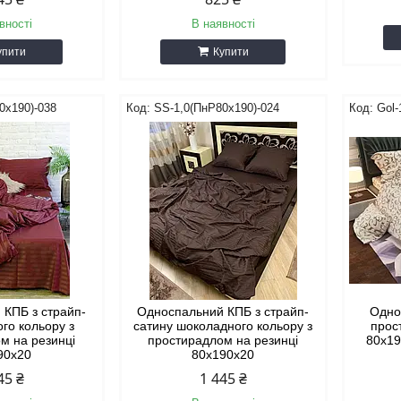
вності
В наявності
упити
Купити
0х190)-038
SS-1,0(ПнР80х190)-024
Gol-
 КПБ з страйп-
Односпальний КПБ з страйп-
Одно
ого кольору з
сатину шоколадного кольору з
прос
м на резинці
простирадлом на резинці
80х19
90х20
80х190х20
45 ₴
1 445 ₴