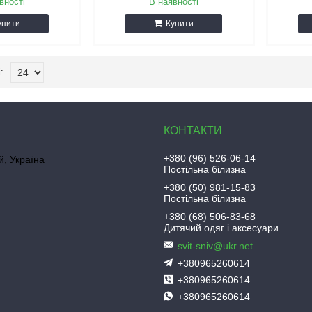
вності
В наявності
упити
Купити
+380 (96) 526-06-14
, Україна
Постільна білизна
+380 (50) 981-15-83
Постільна білизна
+380 (68) 506-83-68
Дитячий одяг і аксесуари
svit-sniv@ukr.net
+380965260614
+380965260614
+380965260614