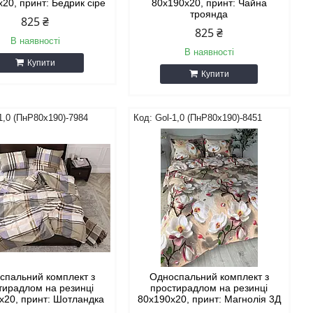
20, принт: Бедрик сіре
80х190х20, принт: Чайна
троянда
825 ₴
825 ₴
В наявності
В наявності
Купити
Купити
1,0 (ПнР80х190)-7984
Gol-1,0 (ПнР80х190)-8451
спальний комплект з
Односпальний комплект з
тирадлом на резинці
простирадлом на резинці
х20, принт: Шотландка
80х190х20, принт: Магнолія 3Д