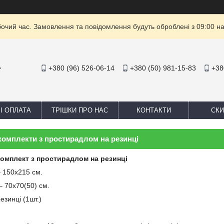
бочий час. Замовлення та повідомлення будуть оброблені з 09:00 на
+380 (96) 526-06-14
+380 (50) 981-15-83
+38
"
І ОПЛАТА
ТРІШКИ ПРО НАС
КОНТАКТИ
СКИ
омплекти з простирадлом на резинці
омплект з простирадлом на резинці
 – 150х215 см.
 – 70х70(50) см.
езинці (1шт.)