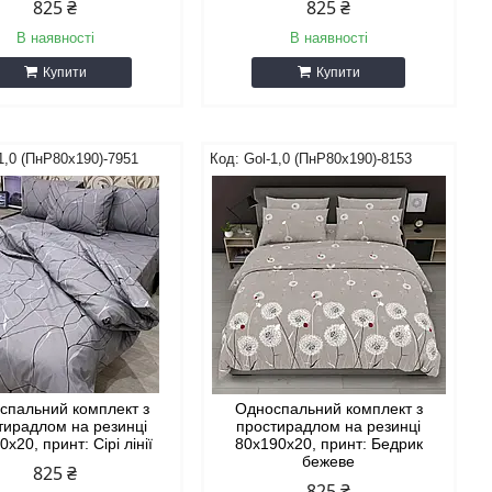
825 ₴
825 ₴
В наявності
В наявності
Купити
Купити
1,0 (ПнР80х190)-7951
Gol-1,0 (ПнР80х190)-8153
спальний комплект з
Односпальний комплект з
тирадлом на резинці
простирадлом на резинці
х20, принт: Сірі лінії
80х190х20, принт: Бедрик
бежеве
825 ₴
825 ₴