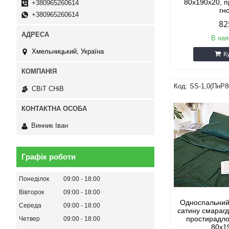
80х190х20, п
+380965260614
гн
+380965260614
82
В ная
Хмельницький, Україна
К
SS-1,0(ПнР8
СВіТ СНіВ
Винник Іван
Графік роботи
Понеділок
09:00
18:00
Вівторок
09:00
18:00
Односпальний
Середа
09:00
18:00
сатину смарагд
простирадло
Четвер
09:00
18:00
80х1