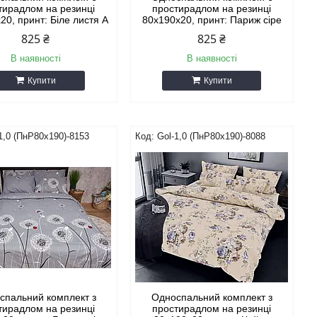
тирадлом на резинці
простирадлом на резинці
20, принт: Біле листя А
80х190х20, принт: Париж сіре
825 ₴
825 ₴
В наявності
В наявності
Купити
Купити
1,0 (ПнР80х190)-8153
Gol-1,0 (ПнР80х190)-8088
спальний комплект з
Односпальний комплект з
тирадлом на резинці
простирадлом на резинці