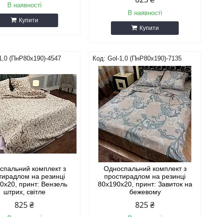
В наявності
В наявності
Купити
Купити
1,0 (ПнР80х190)-4547
Gol-1,0 (ПнР80х190)-7135
спальний комплект з
Односпальний комплект з
тирадлом на резинці
простирадлом на резинці
0х20, принт: Вензель
80х190х20, принт: Завиток на
штрих, світле
бежевому
825 ₴
825 ₴