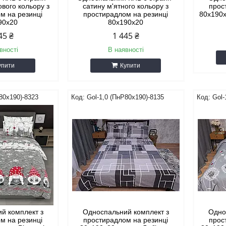
ового кольору з
сатину м'ятного кольору з
прос
м на резинці
простирадлом на резинці
80х190х
90х20
80х190х20
45 ₴
1 445 ₴
вності
В наявності
упити
Купити
80х190)-8323
Gol-1,0 (ПнР80х190)-8135
Gol-
й комплект з
Односпальний комплект з
Одно
м на резинці
простирадлом на резинці
прос