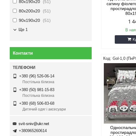
80х190х20
51
сатину фіолет
простирадло
80х200х20
51
80х1
90х190х20
51
1 4
Ще 1
В ная
К
Контакти
Gol-1,0 (ПнР
+380 (96) 526-06-14
Постільна білизна
+380 (50) 981-15-83
Постільна білизна
+380 (68) 506-83-68
Дитячий одяг і аксесуари
svit-sniv@ukr.net
Односпальни
+380965260614
простирадло