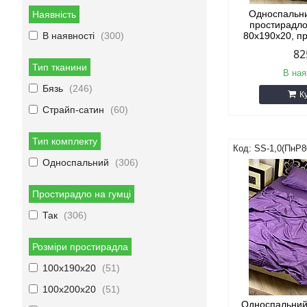
Односпальни
Наявність
простирадло
В наявності
300
80х190х20, п
82
Тип тканини
В ная
Бязь
246
К
Страйп-сатин
60
Тип комплекту
SS-1,0(ПнР8
Односпальний
306
Простирадло на гумці
Так
306
Розміри простирадла
100х190х20
51
100х200х20
51
Односпальний