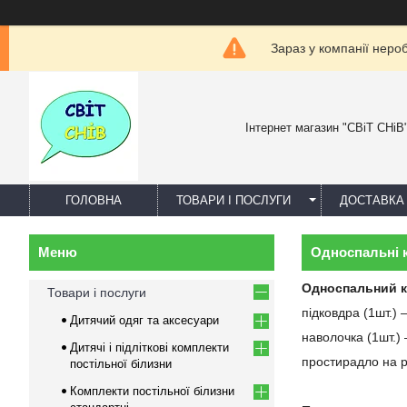
Зараз у компанії неро
Інтернет магазин "СВіТ СНіВ
ГОЛОВНА
ТОВАРИ І ПОСЛУГИ
ДОСТАВКА 
Односпальні к
Односпальний к
Товари і послуги
підковдра (1шт.)
Дитячий одяг та аксесуари
наволочка (1шт.)
Дитячі і підліткові комплекти
простирадло на р
постільної білизни
Комплекти постільної білизни