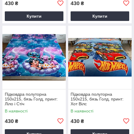
430
430
₴
₴
Купити
Купити
Підковдра полуторна
Підковдра полуторна
150х215, бязь Голд, принт:
150х215, бязь Голд, принт:
Ліло і Стіч
Хот Вілс
В наявності
В наявності
430
430
₴
₴
Купити
Купити