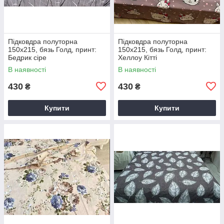
Підковдра полуторна
Підковдра полуторна
150х215, бязь Голд, принт:
150х215, бязь Голд, принт:
Бедрик сіре
Хеллоу Кітті
В наявності
В наявності
430
430
₴
₴
Купити
Купити