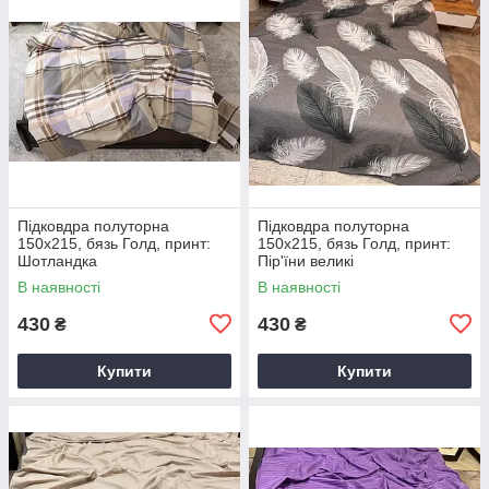
Підковдра полуторна
Підковдра полуторна
150х215, бязь Голд, принт:
150х215, бязь Голд, принт:
Шотландка
Пір'їни великі
В наявності
В наявності
430
430
₴
₴
Купити
Купити