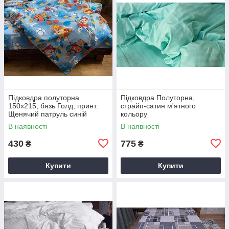
Підковдра полуторна
Підковдра Полуторна,
150х215, бязь Голд, принт:
страйп-сатин м'ятного
Щенячий патруль синій
кольору
В наявності
В наявності
430
775
₴
₴
Купити
Купити