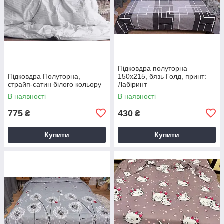
Підковдра полуторна
Підковдра Полуторна,
150х215, бязь Голд, принт:
страйп-сатин білого кольору
Лабіринт
В наявності
В наявності
775
430
₴
₴
Купити
Купити