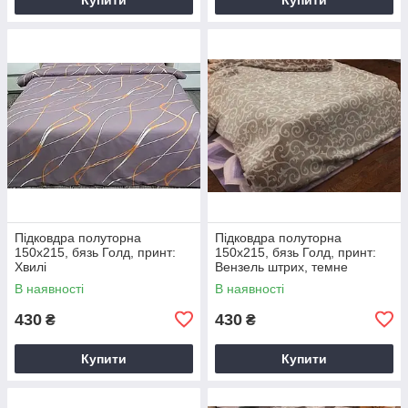
Підковдра полуторна
Підковдра полуторна
150х215, бязь Голд, принт:
150х215, бязь Голд, принт:
Хвилі
Вензель штрих, темне
В наявності
В наявності
430
430
₴
₴
Купити
Купити