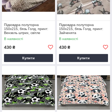
Підковдра полуторна
Підковдра полуторна
150х215, бязь Голд, принт:
150х215, бязь Голд, принт:
Вензель штрих, світле
Зайченята
В наявності
В наявності
430
430
₴
₴
Купити
Купити