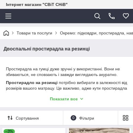
Інтернет магазин "СВіТ СНіВ"
Товари та послуги
Окремо: підковдри, простирадла, нав
Двоспальні простирадла на резинці
Простирадла на гумці дуже зручні у використанні. Вони не
збиваються, не сповзають і завжди виглядають акуратно.
Простирадло на резинці
потрібно вибирати в залежності від
розмірів вашого матрацу. Це важливо, адже кути простирадла
зшиваються, і в них вшивається резинка. Простирадло має 4
Показати все
резинки вшиті по кутах.
Простирадла в цій категорії розраховані на матраци з
розмірами
140х190,
140х200,
Сортування
0
Фільтри
1
6
0х190,
160х200,
18
0х190,
1
8
0х200
і висотою до 20 см.
–3%