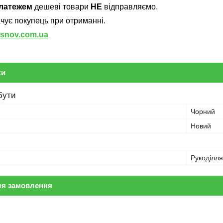
латежем
дешеві товари
НЕ
відправляємо.
ачує покупець при отриманні.
-snov.com.ua
ки
бути
Чорний
Новий
Рукоділля
ля замовлення