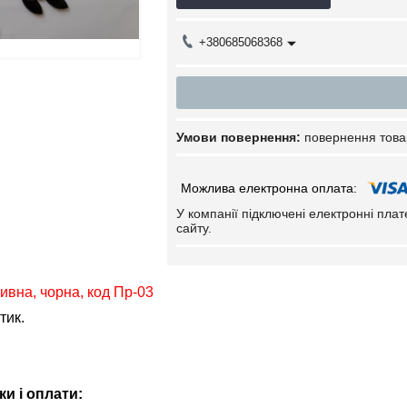
+380685068368
повернення това
У компанії підключені електронні пла
сайту.
вна, чорна, код Пр-03
тик.
и і оплати: