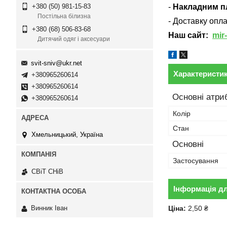
-
Накладним п
+380 (50) 981-15-83
Постільна білизна
- Доставку опл
+380 (68) 506-83-68
Наш сайт:
mir
Дитячий одяг і аксесуари
svit-sniv@ukr.net
Характеристи
+380965260614
+380965260614
Основні атри
+380965260614
Колір
Стан
Хмельницький, Україна
Основні
Застосування
СВіТ СНіВ
Інформація д
Ціна:
2,50 ₴
Винник Іван