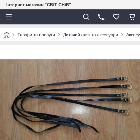
Інтернет магазин "СВіТ СНіВ"
Товари та послуги
Дитячий одяг та аксесуари
Аксес