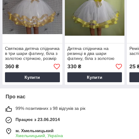
Святкова дитяча спідничка
Дитяча спідничка на
Ремі
в три шари фатину, біла з
резинці в два шари
заст
золотою стрічкою, розмір
фатину, біла з золотою
98-104
стрічкою, розмір 98-104
360
330
25
₴
₴
Купити
Купити
Про нас
99% позитивних з 98 відгуків за рік
Працює з 23.06.2014
м. Хмельницький
Хмельницький, Україна