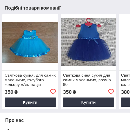
Подібні товари компанії
Святкова сукня, для самих
Святкова синя сукня для
Свят
маленьких, голубого
самих маленьких, розмір
мале
кольору «Аплікація
80
коль
троянда», розмір 74
350
350
380
₴
₴
Купити
Купити
Про нас