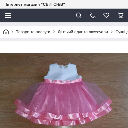
Інтернет магазин "СВіТ СНіВ"
Товари та послуги
Дитячий одяг та аксесуари
Сукні 