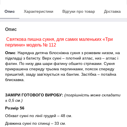
Опис
Характеристики
Відгуки про товар
Доставка
Опис
Святкова пишна сукня, для самих маленьких «Три
перлини» модель № 112
Опис
: Нарядна дитяча білосніжна сукня з рожевим низом, на
підкладці з батисту. Верх сукні – плотний атлас, низ – атлас і
фатин. По низу два шари фатину обшито стрічками. Сукня
прикрашена спереду трьома перлинками, поясок спереду
пришитий, ззаду зав’язується на бантик. Застібка – потайна
блискавка.
ЗАМІРИ ГОТОВОГО ВИРОБУ:
(погрішність може складати
± 0,5 см.)
Розмір 56
Обхват сукні по лінії грудей – 48 см.
Довжина сукні по спинці – 33 см.