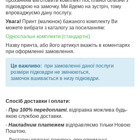
проханням виготовити комплект постільної білизни з
підковдрою на замочку. Ми йдемо на зустріч, тому
впроваджуємо дану послугу.
Увага!
Принт (малюнок) бажаного комплекту Ви
можете вибрати з каталогу за посиланням:
Односпальні комплекти (стандартні)
Назву принта, або його артикул вкажіть в коментарях
при оформленні замовлення.
Це важливо:
при замовленні даної послуги
розміри підковдри не змінюються,
замочок вшивається в низу підковдри.
Спосіб доставки і оплати:
-
При 100% передоплаті
, відправка можлива будь-
якою службою доставки.
-
Накладним платежем
відправляємо тільки Новою
Поштою.
- Доставку оплачує покупець при отриманні.