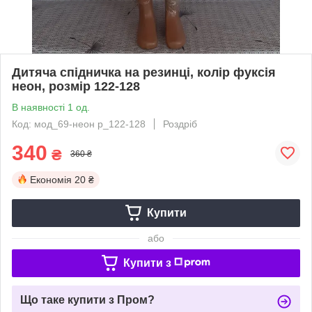
Дитяча спідничка на резинці, колір фуксія
неон, розмір 122-128
В наявності 1 од.
Код: мод_69-неон р_122-128
Роздріб
340
₴
360 ₴
Економія
20 ₴
Купити
або
Купити з
Що таке купити з Пром?