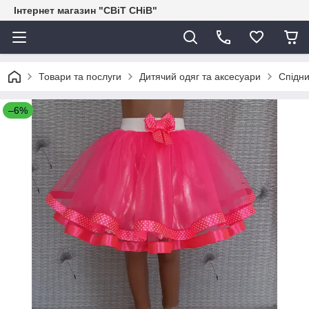
Інтернет магазин "СВіТ СНіВ"
Товари та послуги
Дитячий одяг та аксесуари
Спідни
–6%