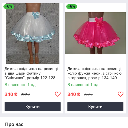
–6%
–6%
Дитяча спідничка на резинці
Дитяча спідничка на резинці,
в два шари фатину
колір фуксія неон, з стрічкою
"Сніжинка", розмір 122-128
в горошок, розмір 134-140
В наявності 1 од.
В наявності 1 од.
340
340
₴
₴
360 ₴
360 ₴
Купити
Купити
Про нас