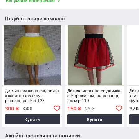
Всі умови повернення
Подібні товари компанії
Дитяча святкова спідничка
Дитяча червона спідничка
Дитя
з жовтого фатину з
з мереживом, на резинці,
три 
рюшею, розмір 128
розмір 110
фукс
300
150
370
₴
₴
350 ₴
170 ₴
Купити
Купити
Акційні пропозиції та новинки