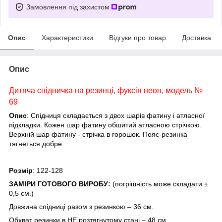
Замовлення під захистом
Опис
Характеристики
Відгуки про товар
Доставка
Опис
Дитяча спідничка на резинці, фуксія неон, модель №
69
Опис
: Спідниця складається з двох шарів фатину і атласної
підкладки. Кожен шар фатину обшитий атласною стрічкою.
Верхній шар фатину - стрічка в горошок. Пояс-резинка
тягнеться добре.
Розмір
: 122-128
ЗАМІРИ ГОТОВОГО ВИРОБУ:
(погрішність може складати ±
0,5 см.)
Довжина спідниці разом з резинкою – 36 см.
Обхват резинки в НЕ розтягнутому стані – 48 см.