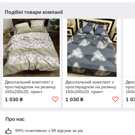
Подібні товари компанії
Двоспальний комплект з
Двоспальний комплект з
Двос
простирадлом на резинці
простирадлом на резинці
прос
160х200х20, принт:
160х200х20, принт:
160х
Сюзанна
Папороть
тро
1 030
1 030
1 0
₴
₴
Про нас
99% позитивних з 98 відгуків за рік