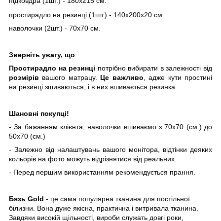
підковдра (1шт.) - 180х215 см.
простирадло на резинці (1шт.) - 140х200х20 см.
наволочки (2шт.) - 70х70 см.
Зверніть увагу, що
:
Простирадло
на резинці
потрібно вибирати в залежності від
розмірів
вашого матрацу.
Це важливо
, адже кути простині
на резинці зшиваються, і в них вшивається резинка.
Шановні покупці!
- За бажанням клієнта, наволочки вшиваємо з 70х70 (см.) до
50х70 (см.)
- Залежно від налаштувань вашого монітора, відтінки деяких
кольорів на фото можуть відрізнятися від реальних.
- Перед першим використанням рекомендується прання.
Бязь Gold
- це сама популярна тканина для постільної
білизни. Вона дуже якісна, практична і витривала тканина.
Завдяки високій щільності, вироби служать довгі роки,