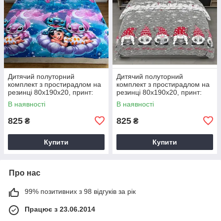
Дитячий полуторний
Дитячий полуторний
комплект з простирадлом на
комплект з простирадлом на
резинці 80х190х20, принт:
резинці 80х190х20, принт:
Ліло і Стіч
Різдвяні гноми
В наявності
В наявності
825
825
₴
₴
Купити
Купити
Про нас
99% позитивних з 98 відгуків за рік
Працює з 23.06.2014