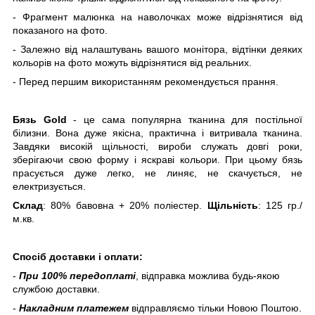
- Фрагмент малюнка на наволочках може відрізнятися від
показаного на фото.
- Залежно від налаштувань вашого монітора, відтінки деяких
кольорів на фото можуть відрізнятися від реальних.
- Перед першим використанням рекомендується прання.
Бязь Gold
- це сама популярна тканина для постільної
білизни. Вона дуже якісна, практична і витривала тканина.
Завдяки високій щільності, вироби служать довгі роки,
зберігаючи свою форму і яскраві кольори. При цьому бязь
прасується дуже легко, не линяє, не скачується, не
електризується.
Склад
: 80% бавовна + 20% поліестер.
Щільність
: 125 гр./
м.кв.
Спосіб доставки і оплати:
-
При 100% передоплаті
, відправка можлива будь-якою
службою доставки.
-
Накладним платежем
відправляємо тільки Новою Поштою.