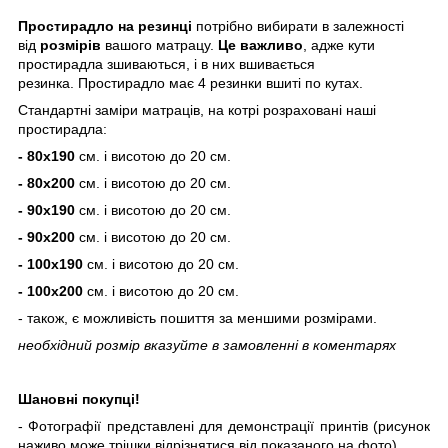
Простирадло
на резинці
потрібно вибирати в залежності
від
розмірів
вашого матрацу.
Це важливо
, адже кути
простирадла зшиваються, і в них вшивається
резинка. Простирадло має 4 резинки вшиті по кутах.
Стандартні заміри матраців, на котрі розраховані наші
простирадла:
-
80х190
см. і висотою до 20 см.
-
80х200
см. і висотою до 20 см.
-
90х190
см. і висотою до 20 см.
-
90х200
см. і висотою до 20 см.
-
100х190
см. і висотою до 20 см.
-
100х200
см. і висотою до 20 см.
- також, є можливість пошиття за меншими розмірами.
необхідний розмір вказуйте в
замовленні в
коментарях
Шановні покупці!
- Фотографії представлені для демонстрації принтів (рисунок
наживо може трішки відрізнятися від показаного на фото).