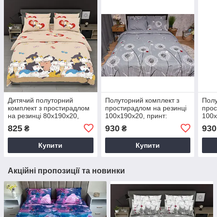
Дитячий полуторний
Полуторний комплект з
Полу
комплект з простирадлом
простирадлом на резинці
прос
на резинці 80х190х20,
100х190х20, принт:
100х
принт: Кумедні котики
Бедрик сіре
Кліт
825
930
930
₴
₴
Купити
Купити
Акційні пропозиції та новинки