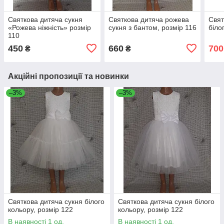
Святкова дитяча сукня
Святкова дитяча рожева
Свят
«Рожева ніжність» розмір
сукня з бантом, розмір 116
біло
110
450
660
700
₴
₴
Акційні пропозиції та новинки
–3%
–3%
Святкова дитяча сукня білого
Святкова дитяча сукня білого
кольору, розмір 122
кольору, розмір 122
В наявності 1 од.
В наявності 1 од.