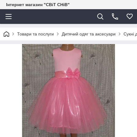
Інтернет магазин "СВіТ СНіВ"
Товари та послуги
Дитячий одяг та аксесуари
Сукні 