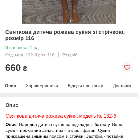
Святкова дитяча рожева сукня зі стрічкою,
розмір 116
В наявності 1 од.
Код: мод_132-б роз_116
Роздріб
660
₴
Опис
Характеристики
Відгуки про товар
Доставка
Опис
Святкова дитяча рожева сукня, модель № 132-б
Опис
: Нарядна дитяча сукня на підкладці з батисту. Верх
сукні – прокатний атлас, низ – атлас і фатин. Сукня
прикрашена знімним поясом зі стрічки. Застібка - потайна