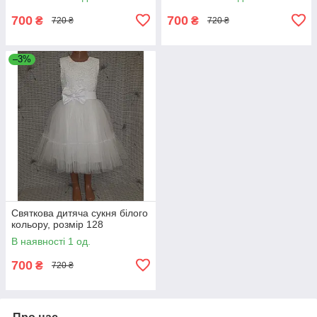
700
700
₴
₴
720 ₴
720 ₴
–3%
Святкова дитяча сукня білого
кольору, розмір 128
В наявності 1 од.
700
₴
720 ₴