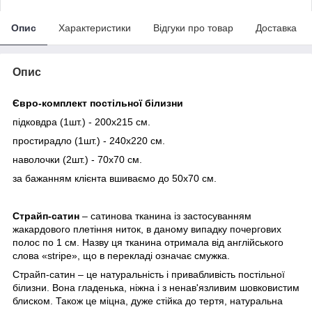
Опис
Характеристики
Відгуки про товар
Доставка
Опис
Євро-комплект постільної білизни
підковдра (1шт.) - 200х215 см.
простирадло (1шт.) - 240х220 см.
наволочки (2шт.) - 70х70 см.
за бажанням клієнта вшиваємо до 50х70 см.
Страйп-сатин
– сатинова тканина із застосуванням
жакардового плетіння ниток, в даному випадку почергових
полос по 1 см. Назву ця тканина отримала від англійського
слова «stripe», що в перекладі означає смужка.
Страйп-сатин – це натуральність і привабливість постільної
білизни. Вона гладенька, ніжна і з ненав'язливим шовковистим
блиском. Також це міцна, дуже стійка до тертя, натуральна