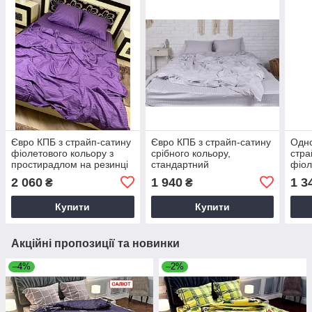
Євро КПБ з страйп-сатину
Євро КПБ з страйп-сатину
Одно
фіолетового кольору з
срібного кольору,
стра
простирадлом на резинці
стандартний
фіол
160х200х20
стан
2 060
1 940
1 3
₴
₴
Купити
Купити
Акційні пропозиції та новинки
–4%
–2%