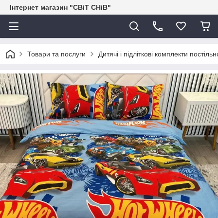
Інтернет магазин "СВіТ СНіВ"
Товари та послуги
Дитячі і підліткові комплекти постільн