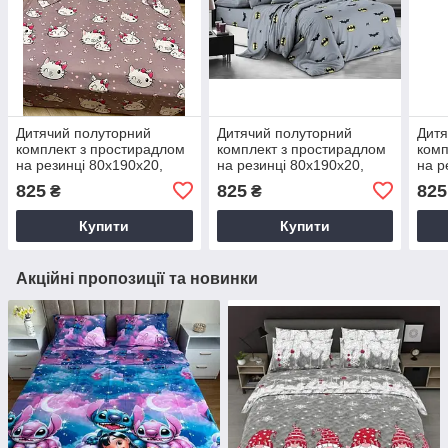
Дитячий полуторний
Дитячий полуторний
Дитя
комплект з простирадлом
комплект з простирадлом
комп
на резинці 80х190х20,
на резинці 80х190х20,
на р
принт: Хеллоу Кітті
принт: Бетмен, символ
прин
825
825
825
₴
₴
Купити
Купити
Акційні пропозиції та новинки