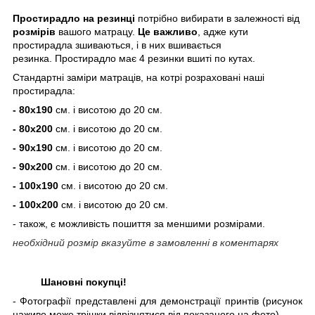
Простирадло
на резинці
потрібно вибирати в залежності від
розмірів
вашого матрацу.
Це важливо
, адже кути
простирадла зшиваються, і в них вшивається
резинка. Простирадло має 4 резинки вшиті по кутах.
Стандартні заміри матраців, на котрі розраховані наші
простирадла:
-
80х190
см. і висотою до 20 см.
-
80х200
см. і висотою до 20 см.
-
90х190
см. і висотою до 20 см.
-
90х200
см. і висотою до 20 см.
-
100х190
см. і висотою до 20 см.
-
100х200
см. і висотою до 20 см.
- також, є можливість пошиття за меншими розмірами.
необхідний розмір вказуйте в
замовленні в
коментарях
Шановні покупці!
- Фотографії представлені для демонстрації принтів (рисунок
наживо може трішки відрізнятися від показаного на фото).