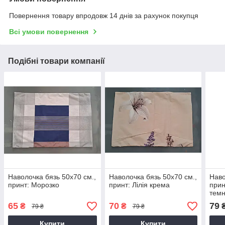
Повернення товару впродовж 14 днів за рахунок покупця
Всі умови повернення
Подібні товари компанії
Наволочка бязь 50х70 см.,
Наволочка бязь 50х70 см.,
Наво
принт: Морозко
принт: Лілія крема
прин
тем
65
70
79
₴
₴
79 ₴
79 ₴
Купити
Купити