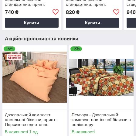
стандартний, принт:
стандартний, принт:
стан
Лабіринт
Лабіринт
Різд
740
820
940
₴
₴
Купити
Купити
Акційні пропозиції та новинки
–5%
–3%
Двоспальний комплект
Печворк - Двоспальний
постільної білизни, принт:
комплект постільної білизни з
Персикове однотонне
поліестеру
В наявності 1 од.
В наявності