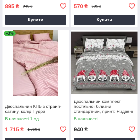
895
570
₴
₴
940 ₴
585 ₴
Купити
Купити
–3%
Двоспальний комплект
Двоспальний КПБ з страйп-
постільної білизни
сатину, колір Пудра
стандартний, принт: Різдвяні
гноми
В наявності 1 од.
В наявності
1 715
940
₴
₴
1 760 ₴