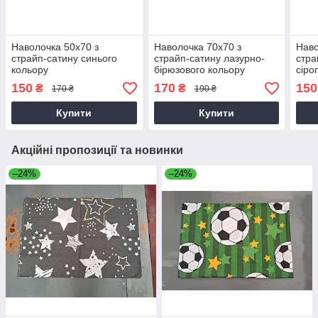
Наволочка 50х70 з
Наволочка 70х70 з
Наво
страйп-сатину синього
страйп-сатину лазурно-
стра
кольору
бірюзового кольору
сіро
150
170
150
₴
₴
170 ₴
190 ₴
Купити
Купити
Акційні пропозиції та новинки
–24%
–24%