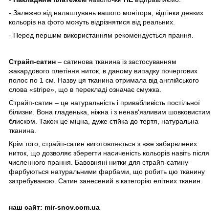
- Залежно від налаштувань вашого монітора, відтінки деяких
кольорів на фото можуть відрізнятися від реальних.
- Перед першим використанням рекомендується прання.
Страйп-сатин
– сатинова тканина із застосуванням
жакардового плетіння ниток, в даному випадку почергових
полос по 1 см. Назву ця тканина отримала від англійського
слова «stripe», що в перекладі означає смужка.
Страйп-сатин – це натуральність і привабливість постільної
білизни. Вона гладенька, ніжна і з ненав'язливим шовковистим
блиском. Також це міцна, дуже стійка до тертя, натуральна
тканина.
Крім того, страйп-сатин виготовляється з вже забарвлених
ниток, що дозволяє зберегти насиченість кольорів навіть після
численного прання. Бавовняні нитки для страйп-сатину
фарбуються натуральними фарбами, що робить цю тканину
затребуваною. Сатин занесений в категорію елітних тканин.
наш сайт:
mir-snov.com.ua