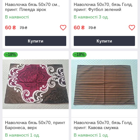
Наволочка бязь 50х70 см.,
Наволочка 50х70, бязь Голд,
принт: Плеяда зірок
принт: Футбол зелений
В наявності
В наявності 3 од.
60
60
₴
₴
79 ₴
79 ₴
Купити
Купити
–18%
–18%
Наволочка бязь 50х70, принт
Наволочка 50х70, бязь Голд,
Баронеса, верх
принт: Кавова смужка
В наявності 1 од.
В наявності 1 од.