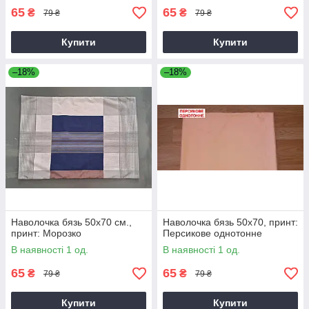
65
65
₴
₴
79 ₴
79 ₴
Купити
Купити
–18%
–18%
Наволочка бязь 50х70 см.,
Наволочка бязь 50х70, принт:
принт: Морозко
Персикове однотонне
В наявності 1 од.
В наявності 1 од.
65
65
₴
₴
79 ₴
79 ₴
Купити
Купити