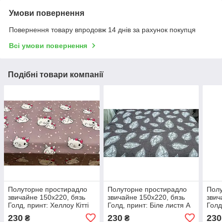
Умови повернення
Повернення товару впродовж 14 днів за рахунок покупця
Всі умови повернення
Подібні товари компанії
Полуторне простирадло
Полуторне простирадло
Полу
звичайне 150х220, бязь
звичайне 150х220, бязь
звич
Голд, принт: Хеллоу Кітті
Голд, принт: Біле листя А
Голд
230
230
230
₴
₴