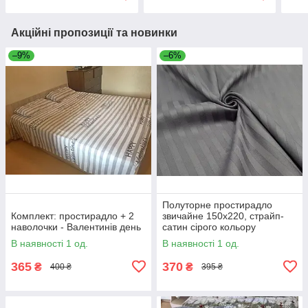
Акційні пропозиції та новинки
–9%
–6%
Полуторне простирадло
Комплект: простирадло + 2
звичайне 150х220, страйп-
наволочки - Валентинів день
сатин сірого кольору
В наявності 1 од.
В наявності 1 од.
365
370
₴
₴
400 ₴
395 ₴