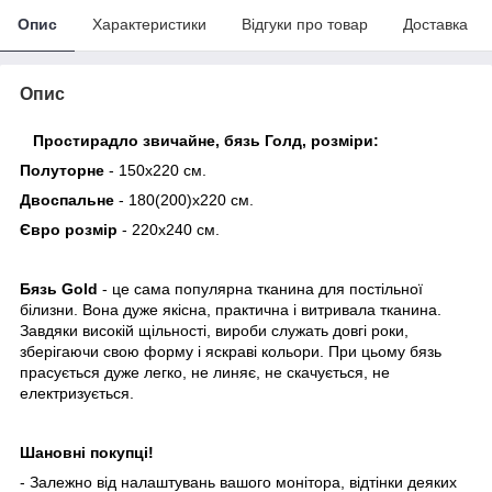
Опис
Характеристики
Відгуки про товар
Доставка
Опис
Простирадло звичайне, бязь Голд, розміри
:
Полуторне
- 150х220 см.
Двоспальне
- 180(200)х220 см.
Євро розмір
- 220х240 см.
Бязь Gold
- це сама популярна тканина для постільної
білизни. Вона дуже якісна, практична і витривала тканина.
Завдяки високій щільності, вироби служать довгі роки,
зберігаючи свою форму і яскраві кольори. При цьому бязь
прасується дуже легко, не линяє, не скачується, не
електризується.
Шановні покупці!
- Залежно від налаштувань вашого монітора, відтінки деяких