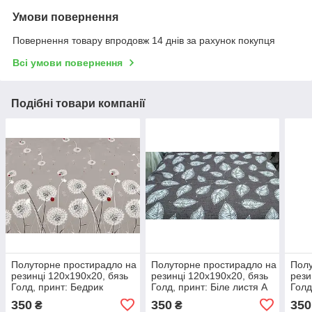
Умови повернення
Повернення товару впродовж 14 днів за рахунок покупця
Всі умови повернення
Подібні товари компанії
Полуторне простирадло на
Полуторне простирадло на
Полу
резинці 120х190х20, бязь
резинці 120х190х20, бязь
рези
Голд, принт: Бедрик
Голд, принт: Біле листя А
Голд
бежеве
350
350
350
₴
₴