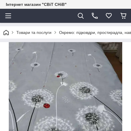
Інтернет магазин "СВіТ СНіВ"
Товари та послуги
Окремо: підковдри, простирадла, нав