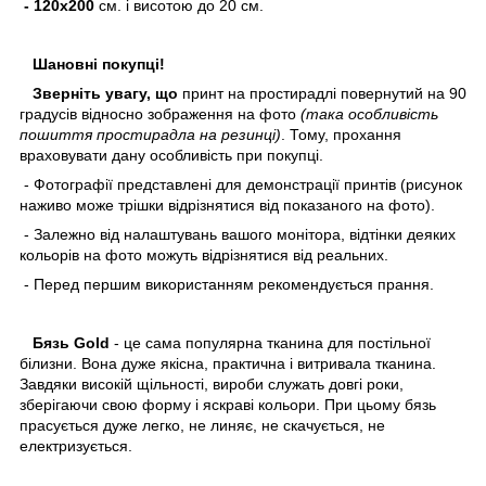
- 120х200
см. і висотою до 20 см.
Шановні покупці!
Зверніть увагу, що
принт на простирадлі повернутий на 90
градусів відносно зображення на фото
(така особливість
пошиття простирадла на резинці)
. Тому, прохання
враховувати дану особливість при покупці.
- Фотографії представлені для демонстрації принтів (рисунок
наживо може трішки відрізнятися від показаного на фото).
- Залежно від налаштувань вашого монітора, відтінки деяких
кольорів на фото можуть відрізнятися від реальних.
- Перед першим використанням рекомендується прання.
Бязь Gold
- це сама популярна тканина для постільної
білизни. Вона дуже якісна, практична і витривала тканина.
Завдяки високій щільності, вироби служать довгі роки,
зберігаючи свою форму і яскраві кольори. При цьому бязь
прасується дуже легко, не линяє, не скачується, не
електризується.