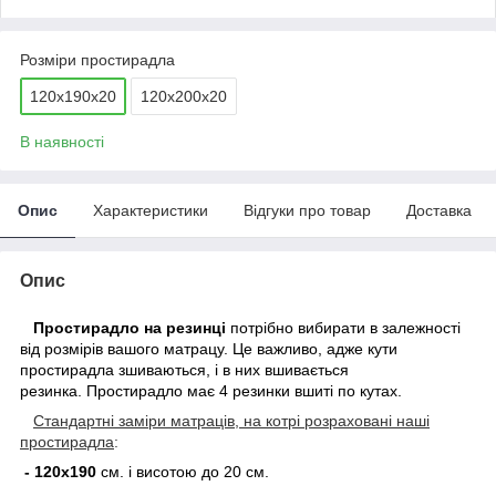
Розміри простирадла
120х190х20
120х200х20
В наявності
Опис
Характеристики
Відгуки про товар
Доставка
Опис
Простирадло на резинці
потрібно вибирати в залежності
від розмірів вашого матрацу. Це важливо, адже кути
простирадла зшиваються, і в них вшивається
резинка.
Простирадло має 4 резинки вшиті по кутах.
Стандартні заміри матраців, на котрі розраховані наші
простирадла
:
-
120х190
см. і висотою до 20 см.