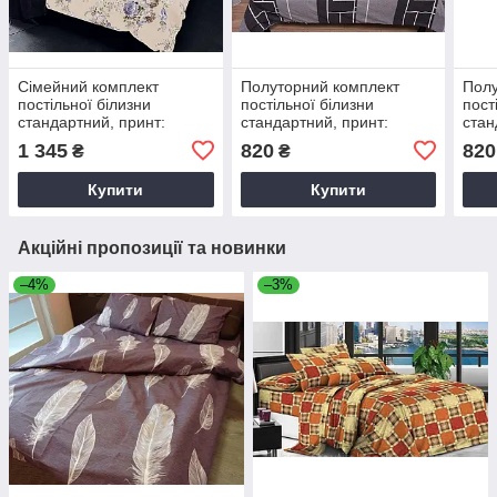
Сімейний комплект
Полуторний комплект
Полу
постільної білизни
постільної білизни
пост
стандартний, принт:
стандартний, принт:
стан
Чайна троянда
Лабіринт
Пари
1 345
820
820
₴
₴
Купити
Купити
Акційні пропозиції та новинки
–4%
–3%