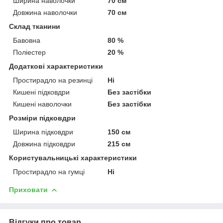
Ширина наволочки
70 см
Довжина наволочки
70 см
Склад тканини
Бавовна
80 %
Поліестер
20 %
Додаткові характеристики
Простирадло на резинці
Ні
Кишені підковдри
Без застібки
Кишені наволочки
Без застібки
Розміри підковдри
Ширина підковдри
150 см
Довжина підковдри
215 см
Користувальницькі характеристики
Простирадло на гумці
Ні
Приховати
Відгуки про товар