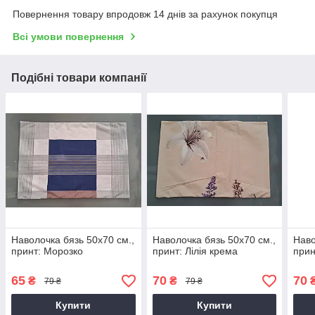
Повернення товару впродовж 14 днів за рахунок покупця
Всі умови повернення
Подібні товари компанії
Наволочка бязь 50х70 см.,
Наволочка бязь 50х70 см.,
Наво
принт: Морозко
принт: Лілія крема
прин
65
70
70
₴
₴
79 ₴
79 ₴
Купити
Купити