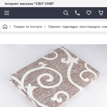
Інтернет магазин "СВіТ СНіВ"
Товари та послуги
Окремо: підковдри, простирадла, нав