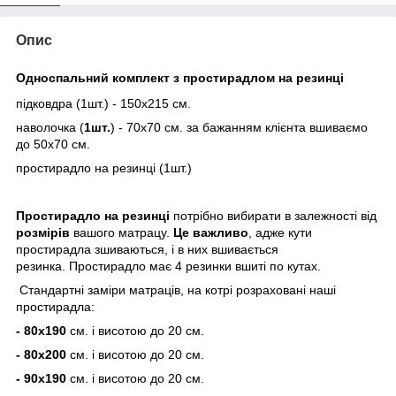
Опис
Односпальний комплект з простирадлом на резинці
підковдра (1шт.) - 150х215 см.
наволочка (
1шт.
) - 70х70 см. за бажанням клієнта вшиваємо
до 50х70 см.
простирадло на резинці (1шт.)
Простирадло
на резинці
потрібно вибирати в залежності від
розмірів
вашого матрацу.
Це важливо
, адже кути
простирадла зшиваються, і в них вшивається
резинка. Простирадло має 4 резинки вшиті по кутах.
Стандартні заміри матраців, на котрі розраховані наші
простирадла:
-
80х190
см. і висотою до 20 см.
-
80х200
см. і висотою до 20 см.
-
90х190
см. і висотою до 20 см.