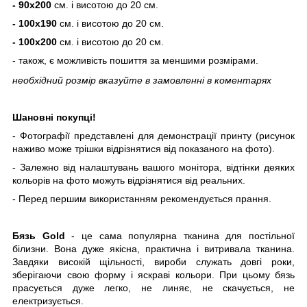
-
90х200
см. і висотою до 20 см.
-
100х190
см. і висотою до 20 см.
-
100х200
см. і висотою до 20 см.
- також, є можливість пошиття за меншими розмірами.
необхідний розмір вказуйте в
замовленні в
коментарях
Шановні покупці!
- Фотографії представлені для демонстрації принту (рисунок
наживо може трішки відрізнятися від показаного на фото).
- Залежно від налаштувань вашого монітора, відтінки деяких
кольорів на фото можуть відрізнятися від реальних.
- Перед першим використанням рекомендується прання.
Бязь Gold
- це сама популярна тканина для постільної
білизни. Вона дуже якісна, практична і витривала тканина.
Завдяки високій щільності, вироби служать довгі роки,
зберігаючи свою форму і яскраві кольори. При цьому бязь
прасується дуже легко, не линяє, не скачується, не
електризується.