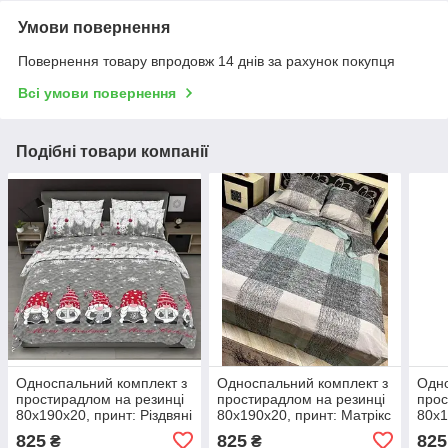
Умови повернення
Повернення товару впродовж 14 днів за рахунок покупця
Всі умови повернення
Подібні товари компанії
Односпальний комплект з
Односпальний комплект з
Одно
простирадлом на резинці
простирадлом на резинці
прос
80х190х20, принт: Різдвяні
80х190х20, принт: Матрікс
80х1
гноми
сіре
825
825
825
₴
₴