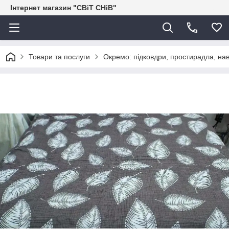
Інтернет магазин "СВіТ СНіВ"
Товари та послуги
Окремо: підковдри, простирадла, нав