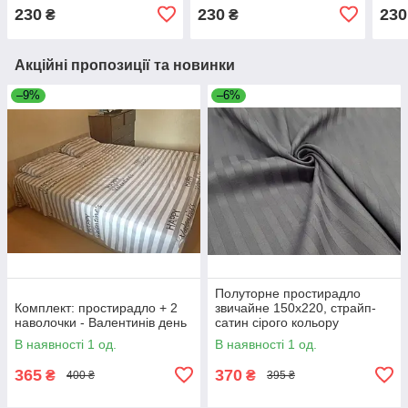
сіро
230
230
230
₴
₴
Акційні пропозиції та новинки
–9%
–6%
Полуторне простирадло
Комплект: простирадло + 2
звичайне 150х220, страйп-
наволочки - Валентинів день
сатин сірого кольору
В наявності 1 од.
В наявності 1 од.
365
370
₴
₴
400 ₴
395 ₴