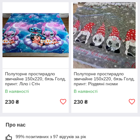
Полуторне простирадло
Полуторне простирадло
звичайне 150х220, бязь Голд,
звичайне 150х220, бязь Голд,
принт: Ліло і Стіч
принт: Різдвяні гноми
В наявності
В наявності
230
230
₴
₴
Про нас
99% позитивних з 97 відгуків за рік