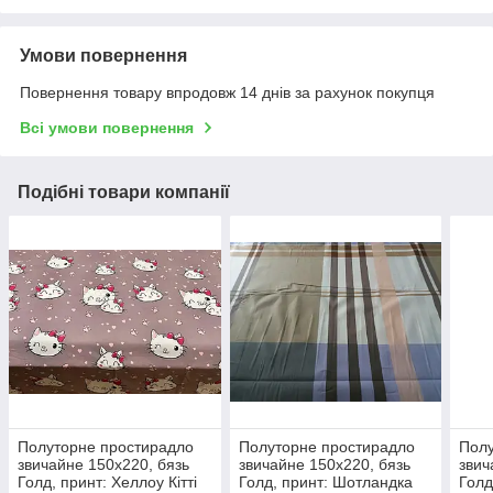
Умови повернення
Повернення товару впродовж 14 днів за рахунок покупця
Всі умови повернення
Подібні товари компанії
Полуторне простирадло
Полуторне простирадло
Полу
звичайне 150х220, бязь
звичайне 150х220, бязь
звич
Голд, принт: Хеллоу Кітті
Голд, принт: Шотландка
Голд