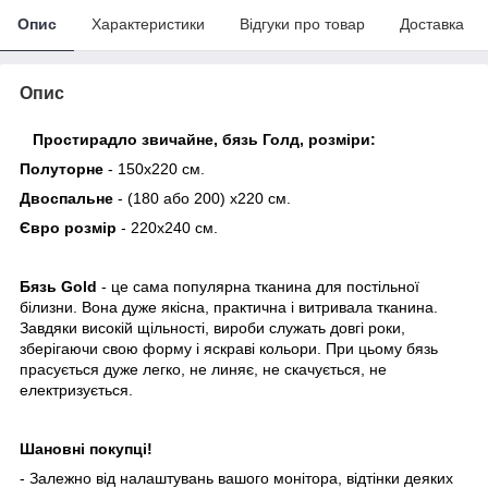
Опис
Характеристики
Відгуки про товар
Доставка
Опис
Простирадло звичайне, бязь Голд, розміри
:
Полуторне
- 150х220 см.
Двоспальне
- (180 або 200) х220 см.
Євро розмір
- 220х240 см.
Бязь Gold
- це сама популярна тканина для постільної
білизни. Вона дуже якісна, практична і витривала тканина.
Завдяки високій щільності, вироби служать довгі роки,
зберігаючи свою форму і яскраві кольори. При цьому бязь
прасується дуже легко, не линяє, не скачується, не
електризується.
Шановні покупці!
- Залежно від налаштувань вашого монітора, відтінки деяких