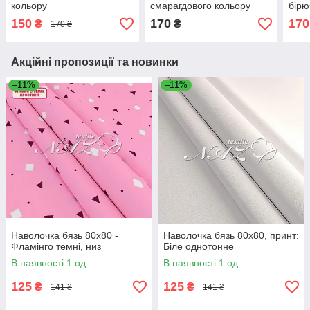
кольору
смарагдового кольору
бірю
150
170
170
₴
₴
170 ₴
Акційні пропозиції та новинки
–11%
–11%
Наволочка бязь 80х80 -
Наволочка бязь 80х80, принт:
Фламінго темні, низ
Біле однотонне
В наявності 1 од.
В наявності 1 од.
125
125
₴
₴
141 ₴
141 ₴