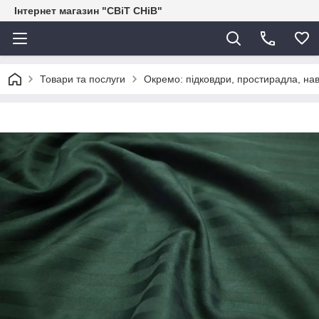
Інтернет магазин "СВіТ СНіВ"
Товари та послуги
Окремо: підковдри, простирадла, нав