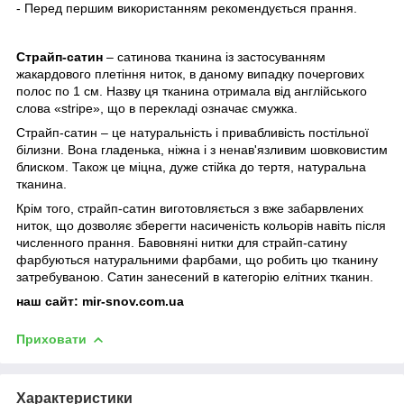
- Перед першим використанням рекомендується прання.
Страйп-сатин
– сатинова тканина із застосуванням
жакардового плетіння ниток, в даному випадку почергових
полос по 1 см. Назву ця тканина отримала від англійського
слова «stripe», що в перекладі означає смужка.
Страйп-сатин – це натуральність і привабливість постільної
білизни. Вона гладенька, ніжна і з ненав'язливим шовковистим
блиском. Також це міцна, дуже стійка до тертя, натуральна
тканина.
Крім того, страйп-сатин виготовляється з вже забарвлених
ниток, що дозволяє зберегти насиченість кольорів навіть після
численного прання. Бавовняні нитки для страйп-сатину
фарбуються натуральними фарбами, що робить цю тканину
затребуваною. Сатин занесений в категорію елітних тканин.
наш сайт:
mir-snov.com.ua
Приховати
Характеристики