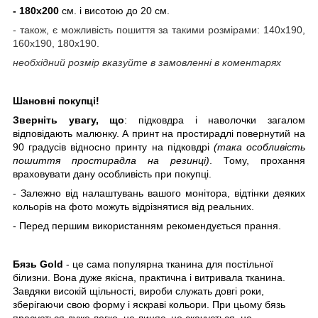
- 180х200
см. і висотою до 20 см.
- також, є можливість пошиття за такими розмірами: 140х190,
160х190, 180х190.
необхідний розмір вказуйте в
замовленні в
коментарях
Шановні покупці!
Зверніть увагу, що
: підковдра і наволочки загалом
відповідають малюнку. А принт на простирадлі повернутий на
90 градусів відносно принту на підковдрі
(така особливість
пошиття простирадла на резинці)
. Тому, прохання
враховувати дану особливість при покупці.
- Залежно від налаштувань вашого монітора, відтінки деяких
кольорів на фото можуть відрізнятися від реальних.
- Перед першим використанням рекомендується прання.
Бязь Gold
- це сама популярна тканина для постільної
білизни. Вона дуже якісна, практична і витривала тканина.
Завдяки високій щільності, вироби служать довгі роки,
зберігаючи свою форму і яскраві кольори. При цьому бязь
прасується дуже легко, не линяє, не скачується, не