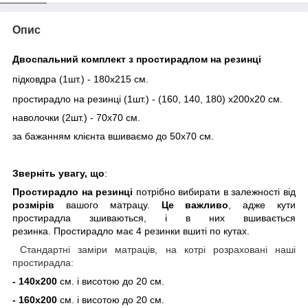
Опис
Двоспальний комплект з простирадлом на резинці
підковдра (1шт.) - 180х215 см.
простирадло на резинці (1шт.) - (160, 140, 180) х200х20 см.
наволочки (2шт.) - 70х70 см.
за бажанням клієнта вшиваємо до 50х70 см.
Зверніть увагу, що
:
Простирадло
на резинці
потрібно вибирати в залежності від
розмірів
вашого матрацу.
Це важливо
, адже кути
простирадла зшиваються, і в них вшивається
резинка. Простирадло має 4 резинки вшиті по кутах.
Стандартні заміри матраців, на котрі розраховані наші
простирадла:
-
140х200
см. і висотою до 20 см.
- 160х200
см. і висотою до 20 см.