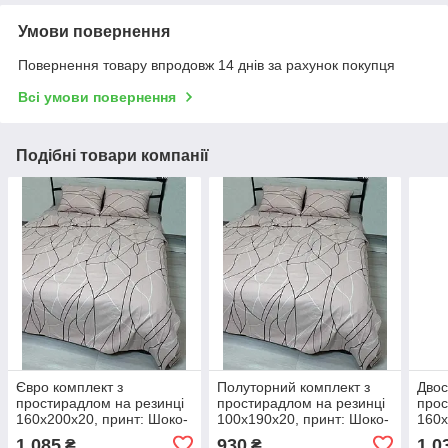
Умови повернення
Повернення товару впродовж 14 днів за рахунок покупця
Всі умови повернення
Подібні товари компанії
Євро комплект з
Полуторний комплект з
Двос
простирадлом на резинці
простирадлом на резинці
прос
160х200х20, принт: Шоко-
100х190х20, принт: Шоко-
160х
моко
моко
Пап
1 085
930
1 0
₴
₴