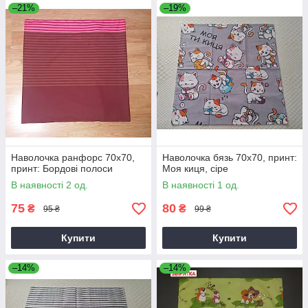
–21%
–19%
Наволочка ранфорс 70х70,
Наволочка бязь 70х70, принт:
принт: Бордові полоси
Моя киця, сіре
В наявності 2 од.
В наявності 1 од.
75
80
₴
₴
95 ₴
99 ₴
Купити
Купити
–14%
–14%