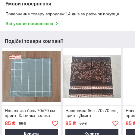
Умови повернення
Повернення товару впродовж 14 днів за рахунок покупця
Всі умови повернення
Подібні товари компанії
Наволочка бязь 70х70 см.,
Наволочка бязь 70х70 см.,
Наво
принт: Клітинка велика
принт: Джигіт
прин
85
85
85
₴
₴
99 ₴
99 ₴
Купити
Купити