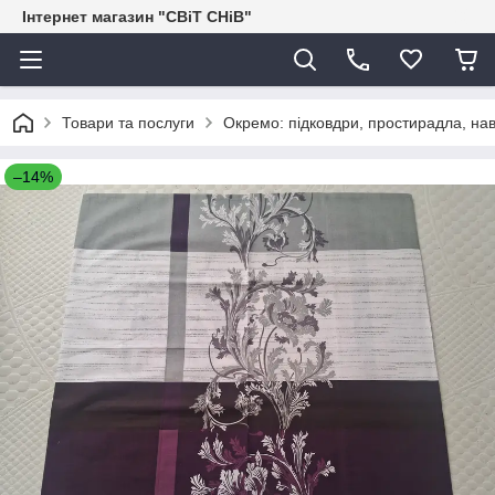
Інтернет магазин "СВіТ СНіВ"
Товари та послуги
Окремо: підковдри, простирадла, нав
–14%