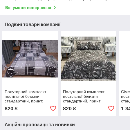
Всі умови повернення
Подібні товари компанії
Полуторний комплект
Полуторний комплект
Сіме
постільної білизни
постільної білизни
пост
стандартний, принт:
стандартний, принт:
стан
Лабіринт
Париж сіре
820
820
1 3
₴
₴
Акційні пропозиції та новинки