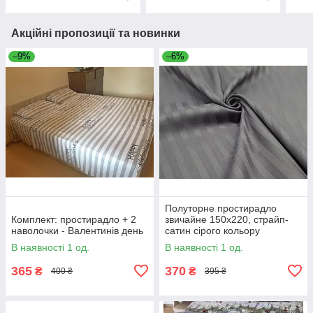
Акційні пропозиції та новинки
–9%
–6%
Полуторне простирадло
Комплект: простирадло + 2
звичайне 150х220, страйп-
наволочки - Валентинів день
сатин сірого кольору
В наявності 1 од.
В наявності 1 од.
365
370
₴
₴
400 ₴
395 ₴