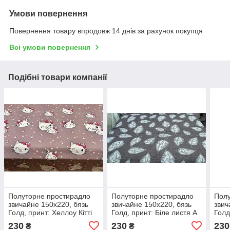
Умови повернення
Повернення товару впродовж 14 днів за рахунок покупця
Всі умови повернення
Подібні товари компанії
Полуторне простирадло
Полуторне простирадло
Полу
звичайне 150х220, бязь
звичайне 150х220, бязь
звич
Голд, принт: Хеллоу Кітті
Голд, принт: Біле листя А
Голд
230
230
230
₴
₴