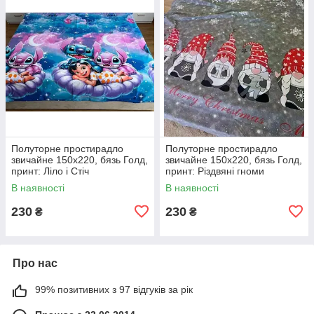
Полуторне простирадло
Полуторне простирадло
звичайне 150х220, бязь Голд,
звичайне 150х220, бязь Голд,
принт: Ліло і Стіч
принт: Різдвяні гноми
В наявності
В наявності
230
230
₴
₴
Про нас
99% позитивних з 97 відгуків за рік