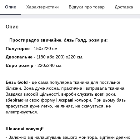
Опис
Характеристики
Відгуки про товар
Доставка
Опис
Простирадло звичайне, бязь Голд, розміри
:
Полуторне
- 150х220 см.
Двоспальне
- (180 або 200) х220 см.
Євро розмір
- 220х240 см.
Бязь Gold
- це сама популярна тканина для постільної
білизни. Вона дуже якісна, практична і витривала тканина.
Завдяки високій щільності, вироби служать довгі роки,
зберігаючи свою форму і яскраві кольори. При цьому бязь
прасується дуже легко, не линяє, не скачується, не
електризується.
Шановні покупці!
- Залежно від налаштувань вашого монітора, відтінки деяких