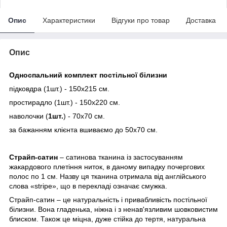
Опис
Характеристики
Відгуки про товар
Доставка
Опис
Односпальний комплект постільної білизни
підковдра (1шт.) - 150х215 см.
простирадло (1шт.) - 150х220 см.
наволочки (
1шт.
) - 70х70 см.
за бажанням клієнта вшиваємо до 50х70 см.
Страйп-сатин
– сатинова тканина із застосуванням
жакардового плетіння ниток, в даному випадку почергових
полос по 1 см. Назву ця тканина отримала від англійського
слова «stripe», що в перекладі означає смужка.
Страйп-сатин – це натуральність і привабливість постільної
білизни. Вона гладенька, ніжна і з ненав'язливим шовковистим
блиском. Також це міцна, дуже стійка до тертя, натуральна