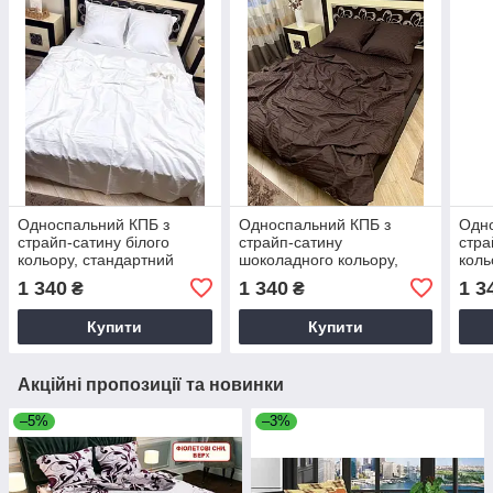
Односпальний КПБ з
Односпальний КПБ з
Одно
страйп-сатину білого
страйп-сатину
стра
кольору, стандартний
шоколадного кольору,
коль
стандартний
1 340
1 340
1 3
₴
₴
Купити
Купити
Акційні пропозиції та новинки
–5%
–3%