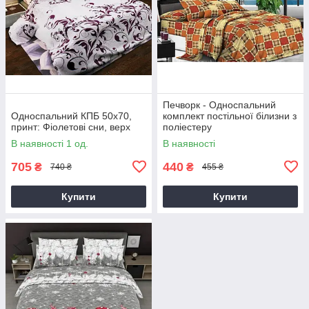
Печворк - Односпальний
Односпальний КПБ 50х70,
комплект постільної білизни з
принт: Фіолетові сни, верх
поліестеру
В наявності 1 од.
В наявності
705
440
₴
₴
740 ₴
455 ₴
Купити
Купити