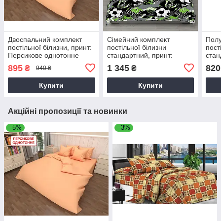
Двоспальний комплект
Сімейний комплект
Полу
постільної білизни, принт:
постільної білизни
пост
Персикове однотонне
стандартний, принт:
стан
Футбол неон
Футб
895
1 345
820
₴
₴
940 ₴
Купити
Купити
Акційні пропозиції та новинки
–5%
–3%