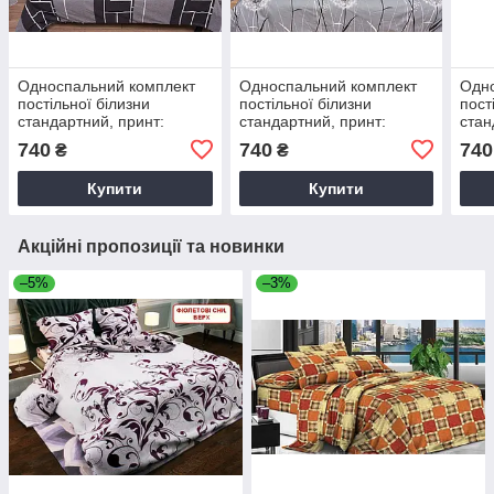
Односпальний комплект
Односпальний комплект
Одно
постільної білизни
постільної білизни
пост
стандартний, принт:
стандартний, принт:
стан
Лабіринт
Бедрик сіре
Пари
740
740
740
₴
₴
Купити
Купити
Акційні пропозиції та новинки
–5%
–3%