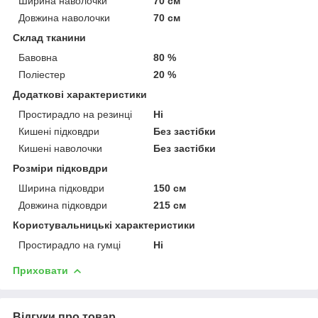
Ширина наволочки
70 см
Довжина наволочки
70 см
Склад тканини
Бавовна
80 %
Поліестер
20 %
Додаткові характеристики
Простирадло на резинці
Ні
Кишені підковдри
Без застібки
Кишені наволочки
Без застібки
Розміри підковдри
Ширина підковдри
150 см
Довжина підковдри
215 см
Користувальницькі характеристики
Простирадло на гумці
Ні
Приховати
Відгуки про товар