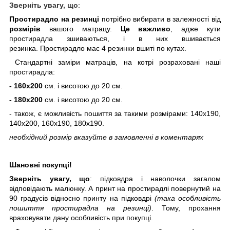
Зверніть
увагу
,
що
:
Простирадло
на резинці
потрібно вибирати в залежності від
розмірів
вашого матрацу.
Це важливо
, адже кути
простирадла зшиваються, і в них вшивається
резинка. Простирадло має 4 резинки вшиті по кутах.
Стандартні заміри матраців, на котрі розраховані наші
простирадла:
- 160х200
см. і висотою до 20 см.
- 180х200
см. і висотою до 20 см.
- також, є можливість пошиття за такими розмірами: 140х190,
140х200, 160х190, 180х190.
необхідний розмір вказуйте в
замовленні в
коментарях
Шановні покупці!
Зверніть увагу, що
: підковдра і наволочки загалом
відповідають малюнку. А принт на простирадлі повернутий на
90 градусів відносно принту на підковдрі
(така особливість
пошиття простирадла на резинці)
. Тому, прохання
враховувати дану особливість при покупці.