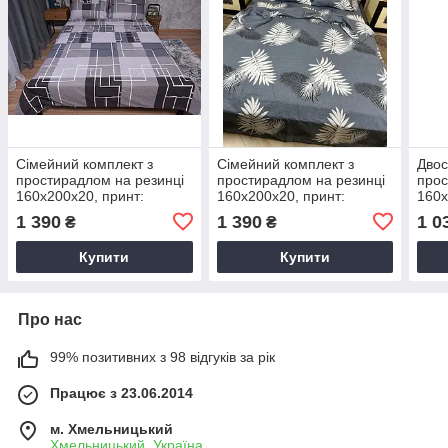
Сімейний комплект з
Сімейний комплект з
Двос
простирадлом на резинці
простирадлом на резинці
прос
160х200х20, принт:
160х200х20, принт:
160х
Лабіринт
Папороть
Футб
1 390
1 390
1 0
₴
₴
Купити
Купити
Про нас
99% позитивних з 98 відгуків за рік
Працює з 23.06.2014
м. Хмельницький
Хмельницький, Україна