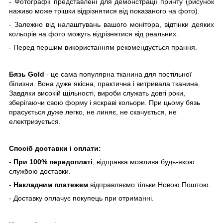
- Фотографії представлені для демонстрації принту (рисунок
наживо може трішки відрізнятися від показаного на фото).
- Залежно від налаштувань вашого монітора, відтінки деяких
кольорів на фото можуть відрізнятися від реальних.
- Перед першим використанням рекомендується прання.
Бязь Gold
- це сама популярна тканина для постільної
білизни. Вона дуже якісна, практична і витривала тканина.
Завдяки високій щільності, вироби служать довгі роки,
зберігаючи свою форму і яскраві кольори. При цьому бязь
прасується дуже легко, не линяє, не скачується, не
електризується.
Спосіб доставки і оплати:
-
При 100% передоплаті
, відправка можлива будь-якою
службою доставки.
-
Накладним платежем
відправляємо тільки Новою Поштою.
- Доставку оплачує покупець при отриманні.