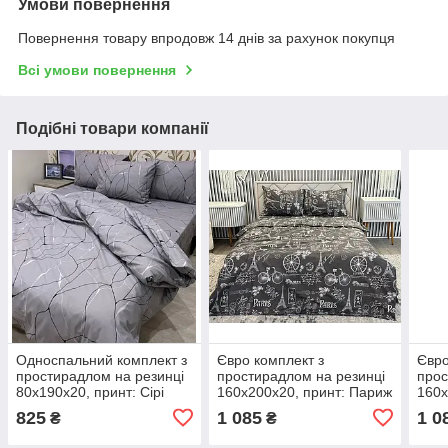
Умови повернення
Повернення товару впродовж 14 днів за рахунок покупця
Всі умови повернення
Подібні товари компанії
Односпальний комплект з
Євро комплект з
Євро
простирадлом на резинці
простирадлом на резинці
прос
80х190х20, принт: Сірі
160х200х20, принт: Париж
160х
лінії
сіре
Бедр
825
1 085
1 0
₴
₴