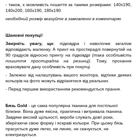
- також, є можливість пошиття за такими розмірами: 140х190,
140х200, 160х190, 180х190.
необхідний розмір вказуйте в
замовленні в
коментарях
Шановні покупці!
Зверніть увагу, що
: підковдра і наволочки загалом
відповідають малюнку. А принт на простирадлі повернутий на
90 градусів відносно принту на підковдрі
(така особливість
пошиття простирадла на резинці)
. Тому, прохання
враховувати дану особливість при покупці.
- Залежно від налаштувань вашого монітора, відтінки деяких
кольорів на фото можуть відрізнятися від реальних.
- Перед першим використанням рекомендується прання.
Бязь Gold
- це сама популярна тканина для постільної
білизни. Вона дуже якісна, практична і витривала тканина.
Завдяки високій щільності, вироби служать довгі роки,
зберігаючи свою форму і яскраві кольори. При цьому бязь
прасується дуже легко, не линяє, не скачується, не
електризується.