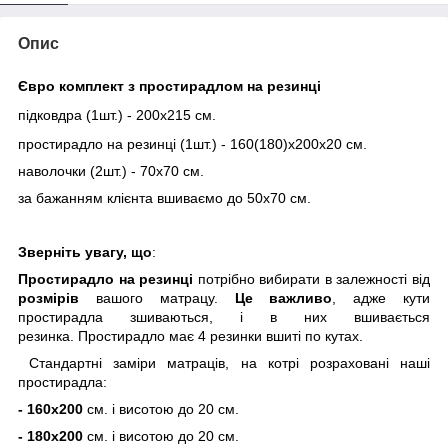
Опис
Євро комплект з простирадлом на резинці
підковдра (1шт.) - 200х215 см.
простирадло на резинці (1шт.) - 160(180)х200х20 см.
наволочки (2шт.) - 70х70 см.
за бажанням клієнта вшиваємо до 50х70 см.
Зверніть увагу, що
:
Простирадло
на резинці
потрібно вибирати в залежності від
розмірів
вашого матрацу.
Це важливо
, адже кути
простирадла зшиваються, і в них вшивається
резинка. Простирадло має 4 резинки вшиті по кутах.
Стандартні заміри матраців, на котрі розраховані наші
простирадла:
- 160х200
см. і висотою до 20 см.
- 180х200
см. і висотою до 20 см.