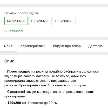
Розміри простирадла
140х200х20
160х200х20
180х200х20
В наявності
Опис
Характеристики
Відгуки про товар
Доставка
Опис
Простирадло
на резинці потрібно вибирати в залежності
від розмірів вашого матрацу. Це важливо, адже кути
простирадла зшиваються, і в них вшивається
резинка.
Простирадло має 4 резинки вшиті по кутах.
Стандартні заміри матраців, на котрі розраховані наші
простирадла:
-
140х200
см. і висотою до 20 см.