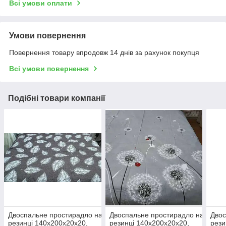
Всі умови оплати
Умови повернення
Повернення товару впродовж 14 днів за рахунок покупця
Всі умови повернення
Подібні товари компанії
Двоспальне простирадло на
Двоспальне простирадло на
Двос
резинці 140х200х20х20,
резинці 140х200х20х20,
рези