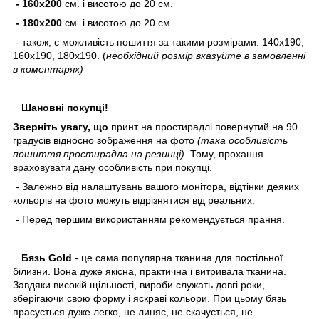
- 160х200
см. і висотою до 20 см.
- 180х200
см. і висотою до 20 см.
- також, є можливість пошиття за такими розмірами
: 140х190,
1
6
0х
190, 1
8
0х
190
. (
необхідний розмір вказуйте в
замовленні
в
коментарях)
Шановні покупці!
Зверніть увагу, що
принт на простирадлі повернутий на 90
градусів відносно зображення на фото
(така особливість
пошиття простирадла на резинці)
. Тому, прохання
враховувати дану особливість при покупці.
- Залежно від налаштувань вашого монітора, відтінки деяких
кольорів на фото можуть відрізнятися від реальних.
- Перед першим використанням рекомендується прання.
Бязь Gold
- це сама популярна тканина для постільної
білизни. Вона дуже якісна, практична і витривала тканина.
Завдяки високій щільності, вироби служать довгі роки,
зберігаючи свою форму і яскраві кольори. При цьому бязь
прасується дуже легко, не линяє, не скачується, не