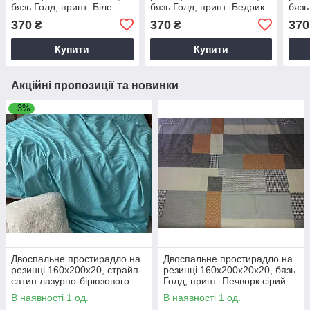
бязь Голд, принт: Біле
бязь Голд, принт: Бедрик
бязь
листя А
сіре
тро
370
370
370
₴
₴
Купити
Купити
Акційні пропозиції та новинки
–3%
Двоспальне простирадло на
Двоспальне простирадло на
резинці 160х200х20, страйп-
резинці 160х200х20х20, бязь
сатин лазурно-бірюзового
Голд, принт: Печворк сірий
кольору
В наявності 1 од.
В наявності 1 од.